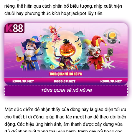
riêng, thể hiện qua cách phân bổ biểu tượng, nhịp xuất hiện
chuỗi hay phương thức kích hoạt jackpot lũy tiến.
TỔNG QUAN VỀ NỔ HŨ PG
Một đặc điểm dễ nhận thấy của dòng này là giao diện tối ưu
cho thiết bị di động, giúp thao tác mượt hay dễ theo dõi biến
động. Các hiệu ứng hình ảnh, âm thanh được xây dựng vừa
đủ để nhận biết trạng thái vận hành, tránh gây rối hoặc che