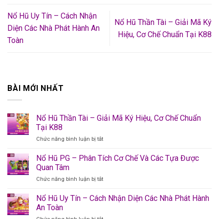
Nổ Hũ Uy Tín – Cách Nhận
Nổ Hũ Thần Tài – Giải Mã Ký
Diện Các Nhà Phát Hành An
Hiệu, Cơ Chế Chuẩn Tại K88
Toàn
BÀI MỚI NHẤT
Nổ Hũ Thần Tài – Giải Mã Ký Hiệu, Cơ Chế Chuẩn
Tại K88
ở
Chức năng bình luận bị tắt
Nổ
Hũ
Nổ Hũ PG – Phân Tích Cơ Chế Và Các Tựa Được
Thần
Quan Tâm
Tài
ở
Chức năng bình luận bị tắt
–
Nổ
Giải
Hũ
Nổ Hũ Uy Tín – Cách Nhận Diện Các Nhà Phát Hành
Mã
PG
Ký
An Toàn
–
Hiệu,
ở