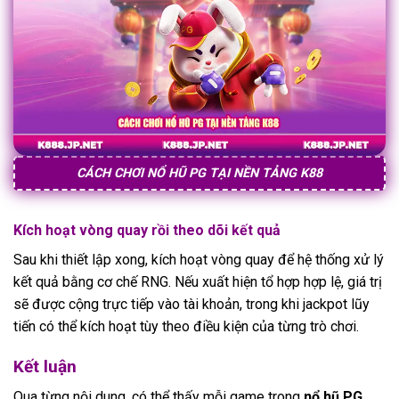
CÁCH CHƠI NỔ HŨ PG TẠI NỀN TẢNG K88
Kích hoạt vòng quay rồi theo dõi kết quả
Sau khi thiết lập xong, kích hoạt vòng quay để hệ thống xử lý
kết quả bằng cơ chế RNG. Nếu xuất hiện tổ hợp hợp lệ, giá trị
sẽ được cộng trực tiếp vào tài khoản, trong khi jackpot lũy
tiến có thể kích hoạt tùy theo điều kiện của từng trò chơi.
Kết luận
Qua từng nội dung, có thể thấy mỗi game trong
nổ hũ PG