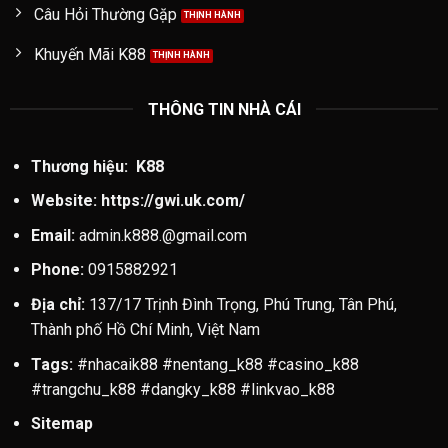
Câu Hỏi Thường Gặp
Khuyến Mãi K88
THÔNG TIN NHÀ CÁI
Thương hiệu:
K88
Website:
https://gwi.uk.com/
Email:
admin.k888.@gmail.com
Phone:
0915882921
Địa chỉ:
137/17 Trịnh Đình Trọng, Phú Trung, Tân Phú,
Thành phố Hồ Chí Minh, Việt Nam
Tags:
#nhacaik88 #nentang_k88 #casino_k88
#trangchu_k88 #dangky_k88 #linkvao_k88
Sitemap