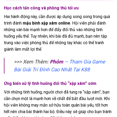
Học cách tấn công và phòng thủ tối ưu
Hai hành động này, cần được áp dụng song song trong quá
trình đánh
mậu binh xập xám online
. Hội viên phải đánh
những ván bài mạnh hơn để đẩy đối thủ vào những tình
huống yếu thế. Tuy nhiên, khi bài đã đủ mạnh, bạn nên tập
trung vào việc phòng thủ để những tay khác có thể tranh
giành làm mất lợi thế.
>>> Xem Thêm:
Phỏm
– Tham Gia Game
Bài Giải Trí Đỉnh Cao Nhất Tại K88
Ứng biến xử lý tình huống đối thủ “xập xám” sớm
Với những tình huống, người chơi đã tung ra “xập xám”, bạn
cần chọn một lá mạnh hơn về chất để bắt đầu lượt mới. Khi
hội viên không may mắn sở hữu toàn quân bài yếu, tốt hơn
hết nên chia bài thành hai bộ. Điều này sẽ giúp cho bạn tránh