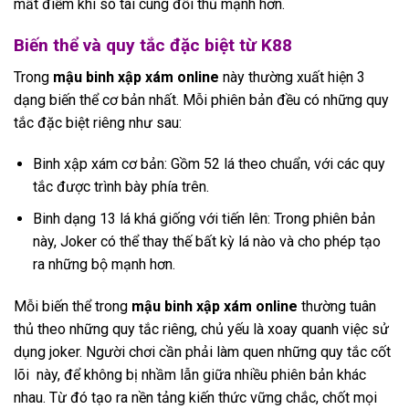
mất điểm khi so tài cùng đối thủ mạnh hơn.
Biến thể và quy tắc đặc biệt từ K88
Trong
mậu binh xập xám online
này thường xuất hiện 3
dạng biến thể cơ bản nhất. Mỗi phiên bản đều có những quy
tắc đặc biệt riêng như sau:
Binh xập xám cơ bản: Gồm 52 lá theo chuẩn, với các quy
tắc được trình bày phía trên.
Binh dạng 13 lá khá giống với tiến lên: Trong phiên bản
này, Joker có thể thay thế bất kỳ lá nào và cho phép tạo
ra những bộ mạnh hơn.
Mỗi biến thể trong
mậu binh xập xám online
thường tuân
thủ theo những quy tắc riêng, chủ yếu là xoay quanh việc sử
dụng joker. Người chơi cần phải làm quen những quy tắc cốt
lõi này, để không bị nhầm lẫn giữa nhiều phiên bản khác
nhau. Từ đó tạo ra nền tảng kiến thức vững chắc, chốt mọi