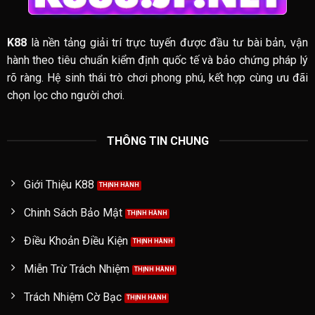
K88
là nền tảng giải trí trực tuyến được đầu tư bài bản, vận
hành theo tiêu chuẩn kiểm định quốc tế và bảo chứng pháp lý
rõ ràng. Hệ sinh thái trò chơi phong phú, kết hợp cùng ưu đãi
chọn lọc cho người chơi.
THÔNG TIN CHUNG
Giới Thiệu K88
Chinh Sách Bảo Mật
Điều Khoản Điều Kiện
Miễn Trừ Trách Nhiệm
Trách Nhiệm Cờ Bạc