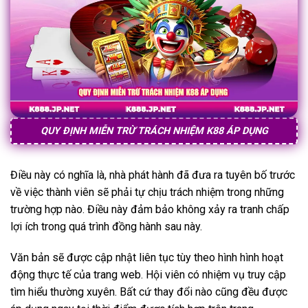
QUY ĐỊNH MIỄN TRỪ TRÁCH NHIỆM K88 ÁP DỤNG
Điều này có nghĩa là, nhà phát hành đã đưa ra tuyên bố trước
về việc thành viên sẽ phải tự chịu trách nhiệm trong những
trường hợp nào. Điều này đảm bảo không xảy ra tranh chấp
lợi ích trong quá trình đồng hành sau này.
Văn bản sẽ được cập nhật liên tục tùy theo hình hình hoạt
động thực tế của trang web. Hội viên có nhiệm vụ truy cập
tìm hiểu thường xuyên. Bất cứ thay đổi nào cũng đều được