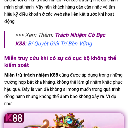
mình phát hành. Vậy nên khách hàng cần cân nhắc và tìm
hiểu kỹ điều khoản ở các website liên kết trước khi hoạt
động.
>>> Xem Thêm:
Trách Nhiệm Cờ Bạc
K88
: Bí Quyết Giải Trí Bền Vững
Miễn truy cứu khi có sự cố cục bộ không thể
kiểm soát
Miễn trừ trách nhiệm K88
cũng được áp dụng trong những
trường hợp bất khả kháng, không thể làm gì nhằm khắc phục
hậu quả. Đây là vấn đề không ai mong muốn trong quá trình
đồng hành nhưng không thể đảm bảo không xảy ra. Ví dụ
như: