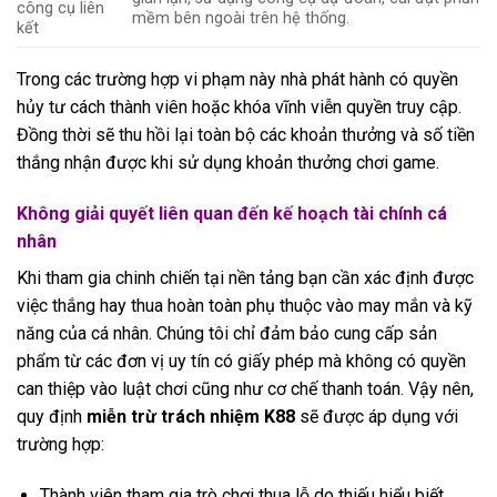
công cụ liên
mềm bên ngoài trên hệ thống.
kết
Trong các trường hợp vi phạm này nhà phát hành có quyền
hủy tư cách thành viên hoặc khóa vĩnh viễn quyền truy cập.
Đồng thời sẽ thu hồi lại toàn bộ các khoản thưởng và số tiền
thắng nhận được khi sử dụng khoản thưởng chơi game.
Không giải quyết liên quan đến kế hoạch tài chính cá
nhân
Khi tham gia chinh chiến tại nền tảng bạn cần xác định được
việc thắng hay thua hoàn toàn phụ thuộc vào may mắn và kỹ
năng của cá nhân. Chúng tôi chỉ đảm bảo cung cấp sản
phẩm từ các đơn vị uy tín có giấy phép mà không có quyền
can thiệp vào luật chơi cũng như cơ chế thanh toán. Vậy nên,
quy định
miễn trừ trách nhiệm K88
sẽ được áp dụng với
trường hợp:
Thành viên tham gia trò chơi thua lỗ do thiếu hiểu biết,