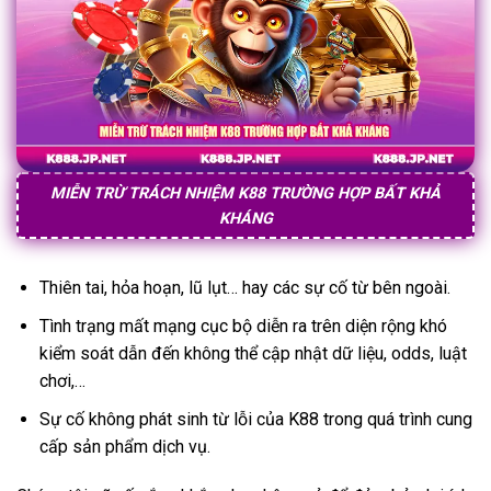
MIỄN TRỪ TRÁCH NHIỆM K88 TRƯỜNG HỢP BẤT KHẢ
KHÁNG
Thiên tai, hỏa hoạn, lũ lụt… hay các sự cố từ bên ngoài.
Tình trạng mất mạng cục bộ diễn ra trên diện rộng khó
kiểm soát dẫn đến không thể cập nhật dữ liệu, odds, luật
chơi,…
Sự cố không phát sinh từ lỗi của K88 trong quá trình cung
cấp sản phẩm dịch vụ.