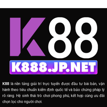
K88
là nền tảng giải trí trực tuyến được đầu tư bài bản, vận
hành theo tiêu chuẩn kiểm định quốc tế và bảo chứng pháp lý
rõ ràng. Hệ sinh thái trò chơi phong phú, kết hợp cùng ưu đãi
chọn lọc cho người chơi.