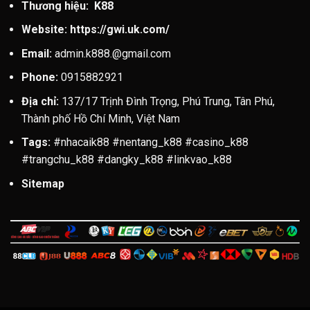
Thương hiệu:
K88
Website:
https://gwi.uk.com/
Email:
admin.k888.@gmail.com
Phone:
0915882921
Địa chỉ:
137/17 Trịnh Đình Trọng, Phú Trung, Tân Phú,
Thành phố Hồ Chí Minh, Việt Nam
Tags:
#nhacaik88 #nentang_k88 #casino_k88
#trangchu_k88 #dangky_k88 #linkvao_k88
Sitemap